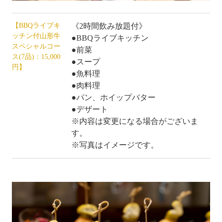
【BBQライブキ
《2時間飲み放題付》
ッチン付山形牛
●BBQライブキッチン
スペシャルコー
●前菜
ス(7品)：15,000
●スープ
円】
●魚料理
●肉料理
●パン、ホイップバター
●デザート
※内容は変更になる場合がございま
す。
※写真はイメージです。