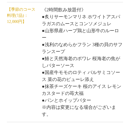
【季節のコース
《2時間飲み放題付》
料理(7品)：
●炙りサーモンマリネ ホワイトアスパ
12,000円】
ラガスのムースとコンソメジュレ
●山形県産ハーブ鶏と山形牛のルーロ
ー
●浅利のなめらかフラン 3種の貝のサフ
ランスープ
●鰆と天然海老のポワレ 桜海老の焦が
しバターソース
●国産牛モモのロティ バルサミコソー
ス 菜の花のピューレ添え
●抹茶チーズケーキ 桜のアイス レモン
カスタードの苺大福
●パンとホイップバター
※内容は変更になる場合がございま
す。