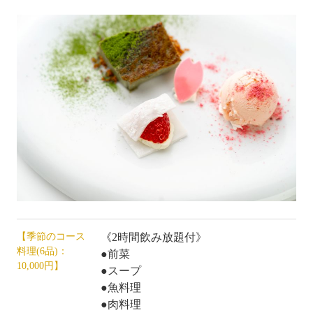
【季節のコース
《2時間飲み放題付》
料理(6品)：
●前菜
10,000円】
●スープ
●魚料理
●肉料理